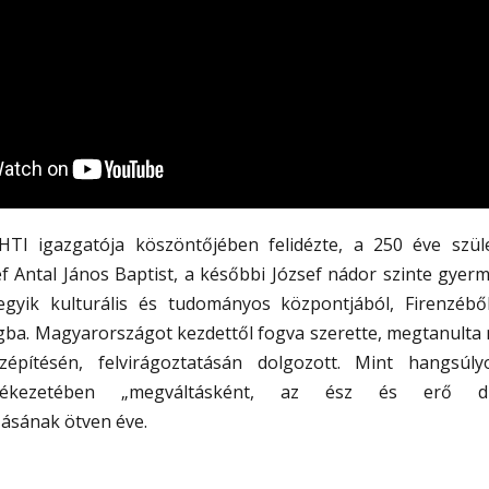
HTI igazgatója köszöntőjében felidézte, a 250 éve szül
ef Antal János Baptist, a későbbi József nádor szinte gyer
gyik kulturális és tudományos központjából, Firenzébő
ba. Magyarországot kezdettől fogva szerette, megtanulta ny
szépítésén, felvirágoztatásán dolgozott. Mint hangsúl
lékezetében „megváltásként, az ész és erő dia
ásának ötven éve.