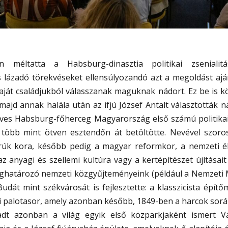
 méltatta a Habsburg-dinasztia politikai zseniali
s lázadó törekvéseket ellensúlyozandó azt a megoldást ajá
ját családjukból válasszanak maguknak nádort. Ez be is k
majd annak halála után az ifjú József Antalt választották 
ves Habsburg-főherceg Magyarország első számú politikai 
t több mint ötven esztendőn át betöltötte. Nevével szor
úk kora, később pedig a magyar reformkor, a nemzeti é
 anyagi és szellemi kultúra vagy a kertépítészet újításait
határozó nemzeti közgyűjteményeink (például a Nemzeti 
-Budát mint székvárosát is fejlesztette: a klasszicista épí
ti palotasor, amely azonban később, 1849-ben a harcok sor
dt azonban a világ egyik első közparkjaként ismert Vá