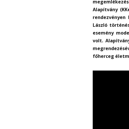
megemlékezést
Alapítvány (KK
rendezvényen 
László történé
esemény moder
volt. Alapítvá
megrendezésé
főherceg élet