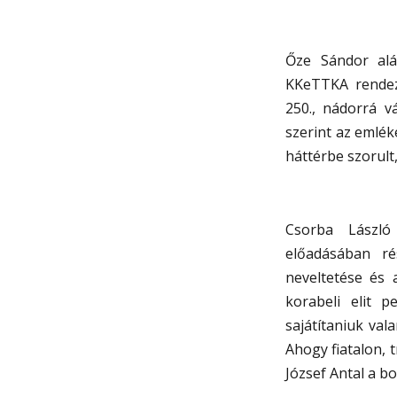
Őze Sándor alá
KKeTTKA rendezv
250., nádorrá v
szerint az emlék
háttérbe szorult
Csorba László
előadásában rés
neveltetése és 
korabeli elit 
sajátítaniuk val
Ahogy fiatalon, 
József Antal a bot