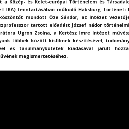
 a Közép- és Kelet-európai Történelem és Társadal
eTTKA) fenntartásában működő Habsburg Történeti I
köszöntőt mondott Őze Sándor, az intézet vezetőj
szprofesszor tartott előadást József nádor történelmi
átora Ugron Zsolna, a Kertész Imre Intézet művész
nyunk többek között kisfilmek készítésével, tudomán
vel és tanulmánykötetek kiadásával járult hozzá
művének megismertetéséhez.