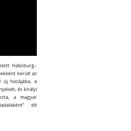
etett Habsburg–
mekként került az
l új hazájába, a
elvét, és királyi
yozta, a magyar
dalaként” élt