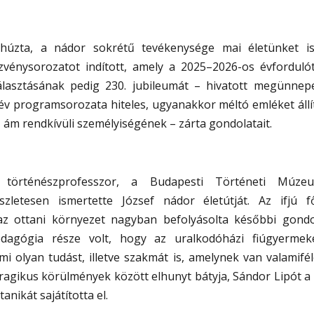
húzta, a nádor sokrétű tevékenysége mai életünket is 
énysorozatot indított, amely a 2025–2026-os évforduló
álasztásának pedig 230. jubileumát – hivatott megünnep
év programsorozata hiteles, ugyanakkor méltó emléket áll
, ám rendkívüli személyiségének – zárta gondolatait.
 történészprofesszor, a Budapesti Történeti Múzeu
zletesen ismertette József nádor életútját. Az ifjú f
az ottani környezet nagyban befolyásolta későbbi gond
pedagógia része volt, hogy az uralkodóházi fiúgyermeke
ami olyan tudást, illetve szakmát is, amelynek van valamiféle
tragikus körülmények között elhunyt bátyja, Sándor Lipót a
anikát sajátította el.