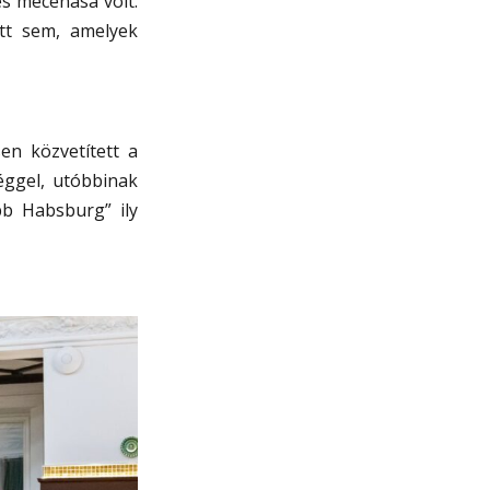
és mecénása volt.
ett sem, amelyek
en közvetített a
éggel, utóbbinak
bb Habsburg” ily