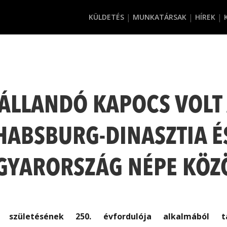
KÜLDETÉS
MUNKATÁRSAK
HÍREK
ÁLLANDÓ KAPOCS VOLT
HABSBURG-DINASZTIA É
YARORSZÁG NÉPE KÖZ
 születésének 250. évfordulója alkalmából t