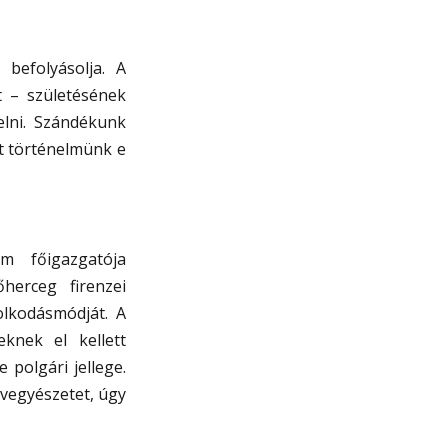
befolyásolja. A
t – születésének
elni. Szándékunk
ít történelmünk e
m főigazgatója
őherceg firenzei
olkodásmódját. A
knek el kellett
 polgári jellege.
 vegyészetet, úgy