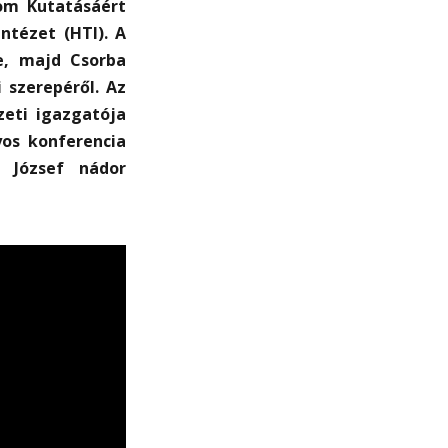
om Kutatásáért
ntézet (HTI). A
e, majd Csorba
 szerepéről. Az
eti igazgatója
yos konferencia
 József nádor