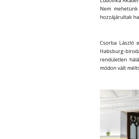
Ludovika Akadémi
Nem mehetünk el
hozzájárultak h
Csorba László e
Habsburg-biroda
rendületlen hál
módon vált méltó