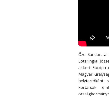
Őze Sándor, a 
Lotaringiai Józs
akkori Európa e
Magyar Királyság
helytartóként 
kortársak em
országkormányz