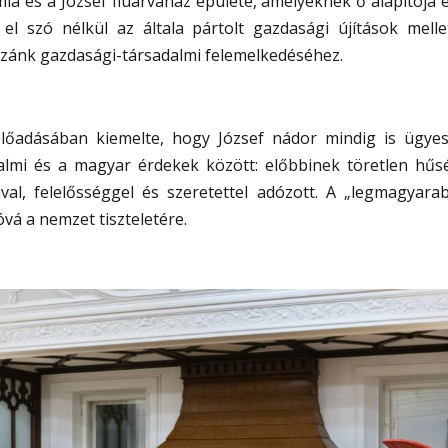
a és a József fiúárvaház épülete, amelyeknek ő alapítója 
 szó nélkül az általa pártolt gazdasági újítások mell
azánk gazdasági-társadalmi felemelkedéséhez.
lőadásában kiemelte, hogy József nádor mindig is ügyes
lmi és a magyar érdekek között: előbbinek töretlen hűs
ával, felelősséggel és szeretettel adózott. A „legmagyara
vá a nemzet tiszteletére.