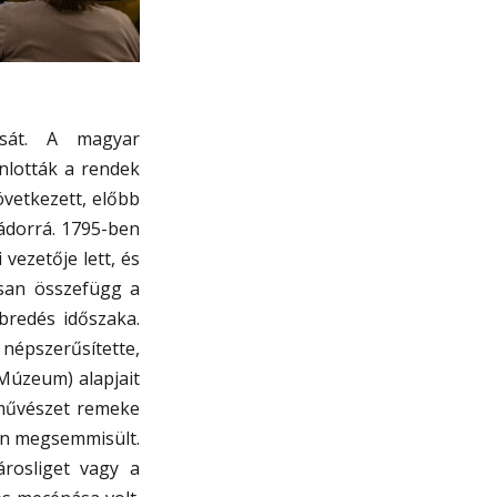
tását. A magyar
nlották a rendek
övetkezett, előbb
nádorrá. 1795-ben
vezetője lett, és
osan összefügg a
bredés időszaka.
 népszerűsítette,
Múzeum) alapjait
tőművészet remeke
án megsemmisült.
rosliget vagy a