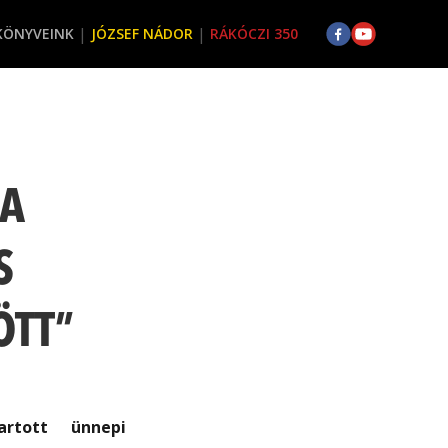
KÖNYVEINK
JÓZSEF NÁDOR
RÁKÓCZI 350
 A
S
ÖTT”
artott ünnepi