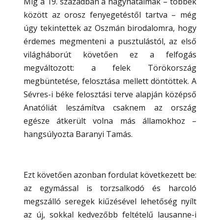
Míg a 19. században a nagyhatalmak – többek
között az orosz fenyegetéstől tartva – még
úgy tekintettek az Oszmán birodalomra, hogy
érdemes megmenteni a pusztulástól, az első
világháborút követően ez a felfogás
megváltozott: a felek Törökország
megbüntetése, felosztása mellett döntöttek. A
Sévres-i béke felosztási terve alapján középső
Anatóliát leszámítva csaknem az ország
egésze átkerült volna más államokhoz –
hangsúlyozta Baranyi Tamás.
Ezt követően azonban fordulat következett be:
az egymással is torzsalkodó és harcoló
megszálló seregek kiűzésével lehetőség nyílt
az új, sokkal kedvezőbb feltételű lausanne-i