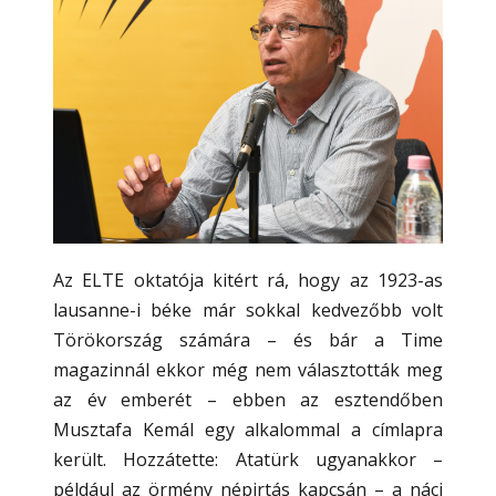
Az ELTE oktatója kitért rá, hogy az 1923-as
lausanne-i béke már sokkal kedvezőbb volt
Törökország számára – és bár a Time
magazinnál ekkor még nem választották meg
az év emberét – ebben az esztendőben
Musztafa Kemál egy alkalommal a címlapra
került. Hozzátette: Atatürk ugyanakkor –
például az örmény népirtás kapcsán – a náci