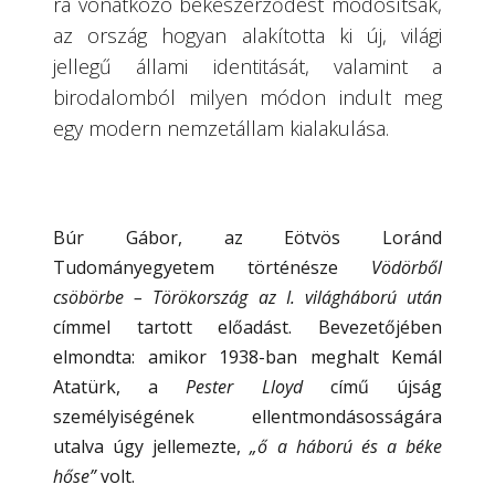
rá vonatkozó békeszerződést módosítsák,
az ország hogyan alakította ki új, világi
jellegű állami identitását, valamint a
birodalomból milyen módon indult meg
egy modern nemzetállam kialakulása.
Búr Gábor, az Eötvös Loránd
Tudományegyetem történésze
Vödörből
csöbörbe – Törökország az I. világháború után
címmel tartott előadást. Bevezetőjében
elmondta: amikor 1938-ban meghalt Kemál
Atatürk, a
Pester Lloyd
című újság
személyiségének ellentmondásosságára
utalva úgy jellemezte,
„ő a háború és a béke
hőse”
volt.