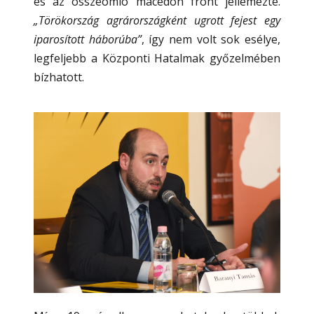
és az összeomló macedón front jellemezte.
„Törökország agrárországként ugrott fejest egy
iparosított háborúba”
, így nem volt sok esélye,
legfeljebb a Központi Hatalmak győzelmében
bízhatott.