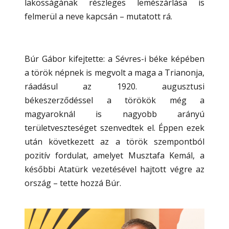
lakosságának részleges lemészárlása is
felmerül a neve kapcsán – mutatott rá.
Búr Gábor kifejtette: a Sévres-i béke képében
a török népnek is megvolt a maga a Trianonja,
ráadásul az 1920. augusztusi
békeszerződéssel a törökök még a
magyaroknál is nagyobb arányú
területveszteséget szenvedtek el. Éppen ezek
után következett az a török szempontból
pozitív fordulat, amelyet Musztafa Kemál, a
későbbi Atatürk vezetésével hajtott végre az
ország – tette hozzá Búr.