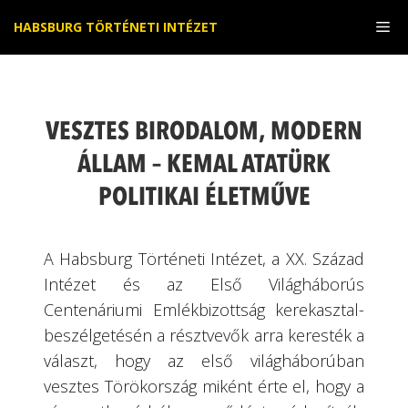
Kilépés
Me
HABSBURG TÖRTÉNETI INTÉZET
a
tartalomba
VESZTES BIRODALOM, MODERN
ÁLLAM – KEMAL ATATÜRK
POLITIKAI ÉLETMŰVE
A Habsburg Történeti Intézet, a XX. Század
Intézet és az Első Világháborús
Centenáriumi Emlékbizottság kerekasztal-
beszélgetésén a résztvevők arra keresték a
választ, hogy az első világháborúban
vesztes Törökország miként érte el, hogy a