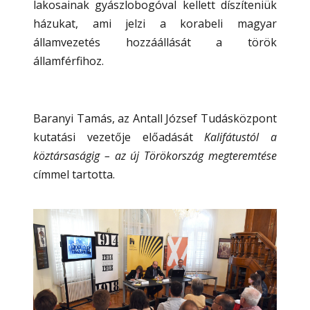
lakosainak gyászlobogóval kellett díszíteniük
házukat, ami jelzi a korabeli magyar
államvezetés hozzáállását a török
államférfihoz.
Baranyi Tamás, az Antall József Tudásközpont
kutatási vezetője előadását
Kalifátustól a
köztársaságig – az új Törökország megteremtése
címmel tartotta.