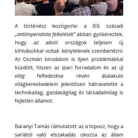
A történész leszögezte: a XIX. századi
„antiimperialista felkelések”
abban gyökereztek,
hogy az adott országok teljesen új
kihívásokkal voltak kénytelenek szembenézni.
Az Oszmán birodalom is ilyen problémákkal
küzdött, hiszen az ipari forradalom és az
új
világ
felfedezése révén átalakuló
világkereskedelem jelentősen hátravetette a
technikailag, gazdaságilag és társadalmilag is
fejletlen államot.
Baranyi Tamás rámutatott: az a toposz, hogy a
saríától való elszakadás okozza az állam