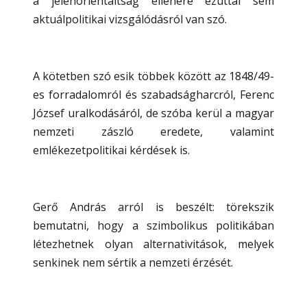
a jelenorientáltság ellenére ezúttal sem
aktuálpolitikai vizsgálódásról van szó.
A kötetben szó esik többek között az 1848/49-
es forradalomról és szabadságharcról, Ferenc
József uralkodásáról, de szóba kerül a magyar
nemzeti zászló eredete, valamint
emlékezetpolitikai kérdések is.
Gerő András arról is beszélt: törekszik
bemutatni, hogy a szimbolikus politikában
létezhetnek olyan alternativitások, melyek
senkinek nem sértik a nemzeti érzését.