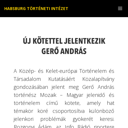
Kilépés
Me
HABSBURG TÖRTÉNETI INTÉZET
a
tartalomba
ÚJ KÖTETTEL JELENTKEZIK
GERŐ ANDRÁS
A Közép- és Kelet-európai Történelem és
Társadalom Kutatásáért Közalapítvány
gondozásában jelent meg Gerő András
történész Mozaik – Magyar jelenidő és
történelem című kötete, amely hat
témakör köré csoportosítva különböző
jelenkori problémák gyökerét keresi.
Rozgonyi Ádám, az Info Rádió riportere