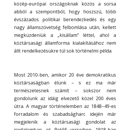
közép-európai országoknak közös a sorsa
abból a szempontból, hogy hoszszú, több
évszázados politikai berendezkedés és egy
nagy államszövetség felbomlása után, kellett
megküzdeniük a „kisállam” léttel, ahol a
köztársasági államforma kialakításához nem
állt rendelkezésükre túl sok történelmi példa.
Most 2010-ben, amikor 20 éve demokratikus
köztársaságban élünk – s ez ma már
természetesnek számít – sokszor nem
gondolunk az idáig elvezető közel 200 éves
útra. A magyar történelemben az 1848–49-es
forradalom és szabadságharc idején már
megjelenik a köztársasági gondolat az
irodalomban, pl: Petőfi verseiben. 1918-ban