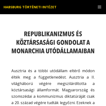
Kilépés
Me
HABSBURG TÖRTÉNETI INTÉZET
a
tartalomba
REPUBLIKANIZMUS ÉS
KÖZTÁRSASÁGI GONDOLAT A
MONARCHIA UTÓDÁLLAMAIBAN
Ausztria és a többi utódállam eltérő módon
élték meg a függetlenedést. Ausztria a II.
világháború végére megszilárdította a
köztársasági államformát. Magyarország és
szomszédai a kommunizmus diktatúráját csak
a 20. század végére tudták legyőzni. Ezeknek a