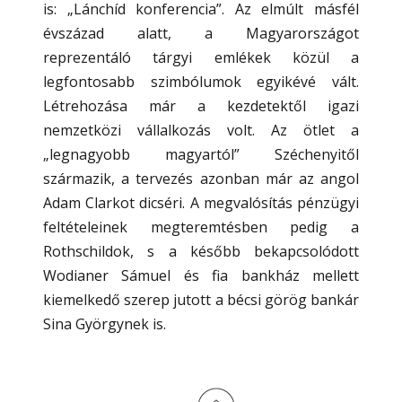
is: „Lánchíd konferencia”. Az elmúlt másfél
évszázad alatt, a Magyarországot
reprezentáló tárgyi emlékek közül a
legfontosabb szimbólumok egyikévé vált.
Létrehozása már a kezdetektől igazi
nemzetközi vállalkozás volt. Az ötlet a
„legnagyobb magyartól” Széchenyitől
származik, a tervezés azonban már az angol
Adam Clarkot dicséri. A megvalósítás pénzügyi
feltételeinek megteremtésben pedig a
Rothschildok, s a később bekapcsolódott
Wodianer Sámuel és fia bankház mellett
kiemelkedő szerep jutott a bécsi görög bankár
Sina Györgynek is.