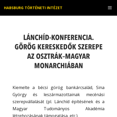
Kilépés
Me
HABSBURG TÖRTÉNETI INTÉZET
a
tartalomba
LÁNCHÍD-KONFERENCIA.
GÖRÖG KERESKEDŐK SZEREPE
AZ OSZTRÁK–MAGYAR
MONARCHIÁBAN
Kiemelte a bécsi görög bankárcsalád, Sina
György és leszármazottainak mecénási
szerepvállalását (pl. Lánchíd építésének és a
Magyar Tudományos Akadémia
létrehozásának támogatása, etc.).