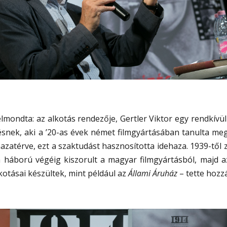
elmondta: az alkotás rendezője, Gertler Viktor egy rendkívül
snek, aki a ’20-as évek német filmgyártásában tanulta me
azatérve, ezt a szaktudást hasznosította idehaza. 1939-től
a háború végéig kiszorult a magyar filmgyártásból, majd a
lkotásai készültek, mint például az
Állami Áruház
– tette hozzá