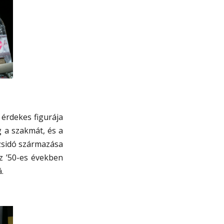
 érdekes figurája
g a szakmát, és a
 zsidó származása
z ’50-es években
.