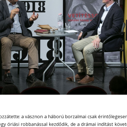
zzátette: a vásznon a háború borzalmai csak érintőlegese
 egy óriási robbanással kezdődik, de a drámai indítást köv