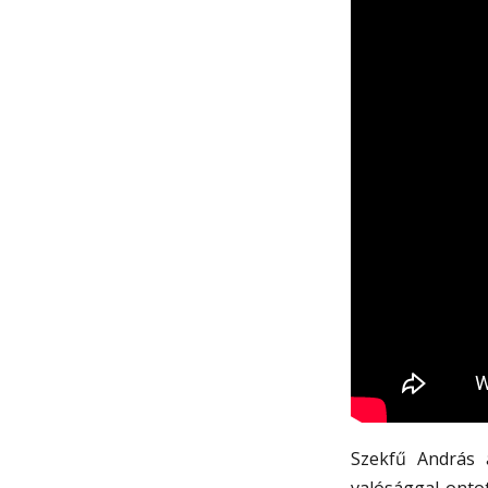
Szekfű András 
valósággal onto