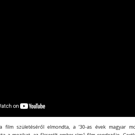
a film születéséről elmondta, a ’30-as évek magyar m
tta a mozikat, az
Elcserélt ember
című film rendezője, Gertl