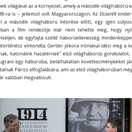
mek világával az a környezet, amely a második világháború e
38-ra is – jellemző volt Magyarországon. Az
Elcserélt ember
l a második világháború kitörése előtt, egy igen súlyos
ában a film rendezője már nem tehette meg, hogy nyílt
viseljen, de egyfajta szelíd háborúellenesség mindenképpe
lmtörténész elmondta: Gertler jókora iróniával idézi meg a k
anak, katonáink hazatérnek” első világháborús gondolatot, 
eugrani egy háborúba, beláthatatlan következményekkel já
talnak Párizs elfoglalására, ami az első világháborúban m
r valóban megvalósult.