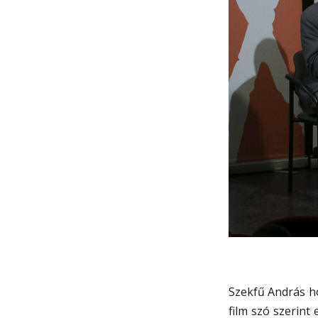
Szekfű András ho
film szó szerint