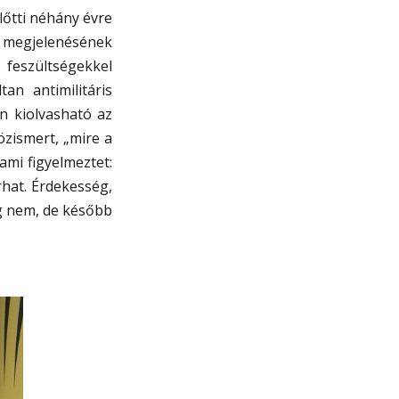
lőtti néhány évre
megjelenésének
 feszültségekkel
an antimilitáris
n kiolvasható az
özismert, „mire a
ami figyelmeztet:
rhat. Érdekesség,
ég nem, de később