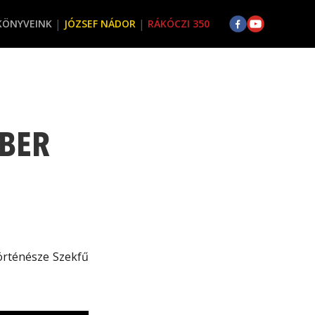
KÖNYVEINK
JÓZSEF NÁDOR
RÁKÓCZI 350
MBER
örténésze Szekfű