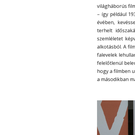
világháborús fil
– így például 19
évében, kevésse
terhelt időszak
szemléletet kép
alkotásból. A fi
falevelek lehull
felelőtlenül bel
hogy a filmben u
a másodikban má