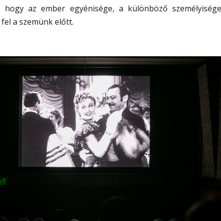
, hogy az ember egyénisége, a különböző személyisége
fel a szemünk előtt.