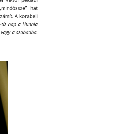
„mindössze” hat
zámít. A korabeli
c-tíz nap a Hunnia
a vagy a szabadba.