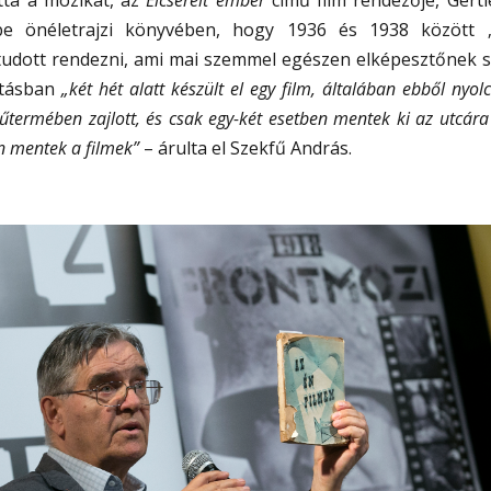
be önéletrajzi könyvében, hogy 1936 és 1938 között 
tudott rendezni, ami mai szemmel egészen elképesztőnek s
tásban
„két hét alatt készült el egy film, általában ebből nyol
termében zajlott, és csak egy-két esetben mentek ki az utcár
n mentek a filmek”
– árulta el Szekfű András.