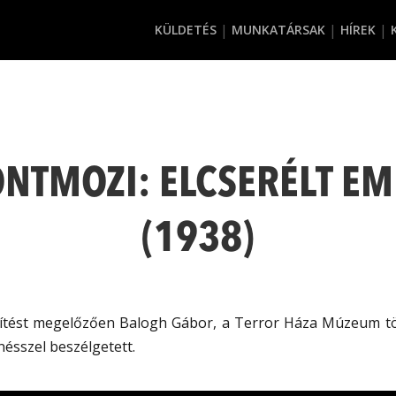
KÜLDETÉS
MUNKATÁRSAK
HÍREK
NTMOZI: ELCSERÉLT E
(1938)
títést megelőzően Balogh Gábor, a Terror Háza Múzeum t
nésszel beszélgetett.