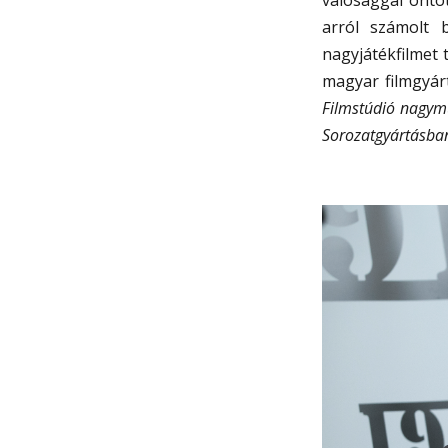
arról számolt 
nagyjátékfilmet 
magyar filmgyár
Filmstúdió nagymű
Sorozatgyártásba