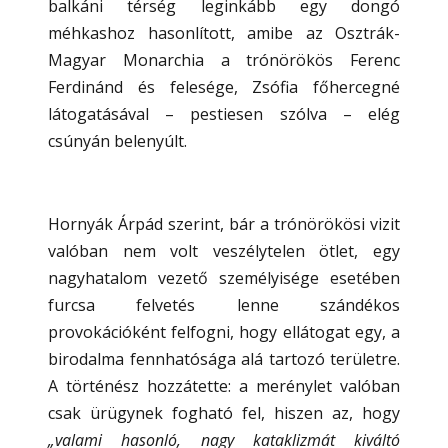
balkáni térség leginkább egy dongó
méhkashoz hasonlított, amibe az Osztrák-
Magyar Monarchia a trónörökös Ferenc
Ferdinánd és felesége, Zsófia főhercegné
látogatásával – pestiesen szólva – elég
csúnyán belenyúlt.
Hornyák Árpád szerint, bár a trónörökösi vizit
valóban nem volt veszélytelen ötlet, egy
nagyhatalom vezető személyisége esetében
furcsa felvetés lenne szándékos
provokációként felfogni, hogy ellátogat egy, a
birodalma fennhatósága alá tartozó területre.
A történész hozzátette: a merénylet valóban
csak ürügynek fogható fel, hiszen az, hogy
„valami hasonló, nagy kataklizmát kiváltó