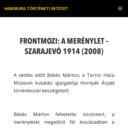
Kilépés
Me
HABSBURG TÖRTÉNETI INTÉZET
a
tartalomba
FRONTMOZI: A MERÉNYLET –
SZARAJEVÓ 1914 (2008)
A vetítés előtt Békés Márton, a Terror Háza
Múzeum kutatási igazgatója Hornyák Árpád
történésszel beszélgetett.
Békés Márton felvetette: közismert, a
merényletet megelőző fél évszázadban a