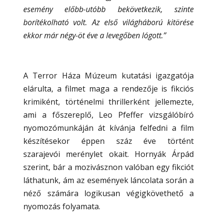
esemény előbb-utóbb bekövetkezik, szinte
borítékolható volt. Az első világháború kitörése
ekkor már négy-öt éve a levegőben lógott.”
A Terror Háza Múzeum kutatási igazgatója
elárulta, a filmet maga a rendezője is fikciós
krimiként, történelmi thrillerként jellemezte,
ami a főszereplő, Leo Pfeffer vizsgálóbíró
nyomozómunkáján át kívánja felfedni a film
készítésekor éppen száz éve történt
szarajevói merénylet okait. Hornyák Árpád
szerint, bár a mozivásznon valóban egy fikciót
láthatunk, ám az események láncolata során a
néző számára logikusan végigkövethető a
nyomozás folyamata.