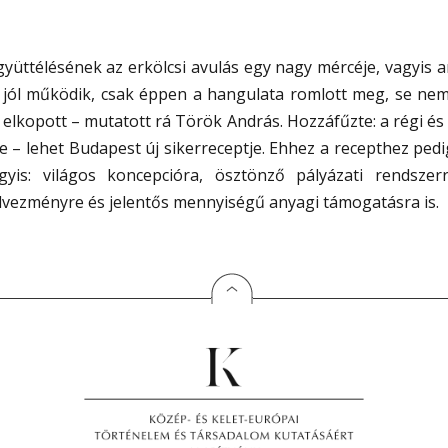
együttélésének az erkölcsi avulás egy nagy mércéje, vagyis 
jól működik, csak éppen a hangulata romlott meg, se nem 
g elkopott – mutatott rá Török András. Hozzáfűzte: a régi és 
 – lehet Budapest új sikerreceptje. Ehhez a recepthez ped
gyis: világos koncepcióra, ösztönző pályázati rendszer
dvezményre és jelentős mennyiségű anyagi támogatásra is.