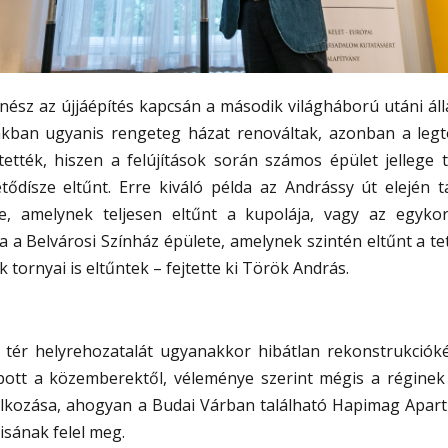
ész az újjáépítés kapcsán a második világháború utáni áll
kban ugyanis rengeteg házat renováltak, azonban a leg
tték, hiszen a felújítások során számos épület jellege te
tődísze eltűnt. Erre kiváló példa az Andrássy út elején t
te, amelynek teljesen eltűnt a kupolája, vagy az egykor
 a Belvárosi Színház épülete, amelynek szintén eltűnt a t
 tornyai is eltűntek – fejtette ki Török András.
 tér helyrehozatalát ugyanakkor hibátlan rekonstrukciókén
apott a közemberektől, véleménye szerint mégis a réginek
lálkozása, ahogyan a Budai Várban található Hapimag Apart
isának felel meg.