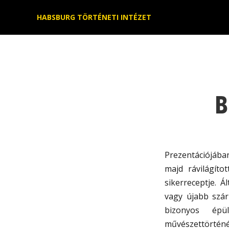
Kilépés
HABSBURG TÖRTÉNETI INTÉZET
a
tartalomba
B
Prezentációjában
majd rávilágíto
sikerreceptje. 
vagy újabb szár
bizonyos épü
művészettörténé