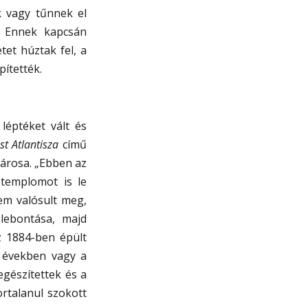
k vagy tűnnek el
? Ennek kapcsán
tet húztak fel, a
ítették.
léptéket vált és
t Atlantisza
című
lvárosa. „Ebben az
 templomot is le
nem valósult meg,
 lebontása, majd
z 1884-ben épült
 években vagy a
egészítettek és a
rtalanul szokott