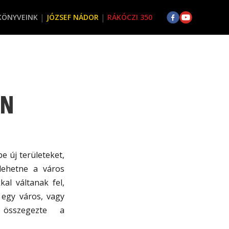
KÖNYVEINK
JÓZSEF NÁDOR
RÁKÓCZI 350
AN
e új területeket,
 lehetne a város
al váltanak fel,
 egy város, vagy
 összegezte a