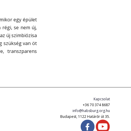
amikor egy épület
régi, se nem új,
az új szimbiózisa
ig szükség van öt
re, transzparens
Kapcsolat
+36 70 374 8687
info@habsburg.org.hu
Budapest, 1122 Határőr út 35.