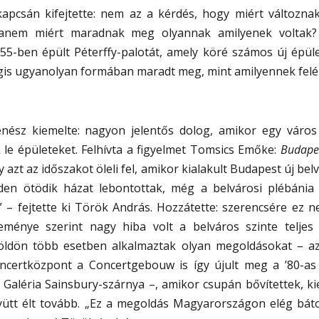
kapcsán kifejtette: nem az a kérdés, hogy miért változna
anem miért maradnak meg olyannak amilyenek voltak
5-ben épült Péterffy-palotát, amely köré számos új épüle
is ugyanolyan formában maradt meg, mint amilyennek felép
nész kiemelte: nagyon jelentős dolog, amikor egy város 
 le épületeket. Felhívta a figyelmet Tomsics Emőke:
Budapes
 azt az időszakot öleli fel, amikor kialakult Budapest új be
en ötödik házat lebontottak, még a belvárosi plébánia
 – fejtette ki Török András. Hozzátette: szerencsére ez 
ménye szerint nagy hiba volt a belváros szinte teljes
lföldön több esetben alkalmaztak olyan megoldásokat – a
ncertközpont a Concertgebouw is így újult meg a ’80-as
Galéria Sainsbury-szárnya –, amikor csupán bővítettek, ki
gyütt élt tovább. „Ez a megoldás Magyarországon elég báto