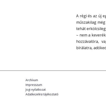
A régi és az új 
műszakilag még 
tehát erkölcsile
– nem a keveréke
hozzávalóra, va
bírálatra, adóke
Archívum
Impresszum
Jogi nyilatkozat
Adatkezelési tájékoztató