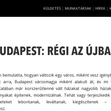
KÜLDETÉS
MUNKATÁRSAK
HÍREK
UDAPEST: RÉGI AZ ÚJB
 bemutatta, hogyan változik egy város, miként vesz igényb
tt arra, Budapest városmagja miként alakult át, és mi
Általában már korszerűtlenné vált házakat nagyobb házakk
nyakat építenek, modernizálnak. Tehát vagy terjeszkedik
leteket lebontanak, leváltanak, kiegészítenek –
sz.