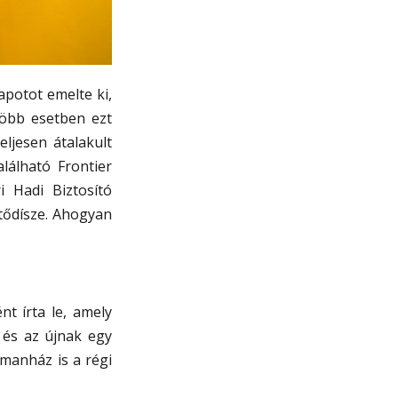
apotot emelte ki,
több esetben ezt
ljesen átalakult
alálható Frontier
i Hadi Biztosító
etődísze. Ahogyan
t írta le, amely
 és az újnak egy
manház is a régi