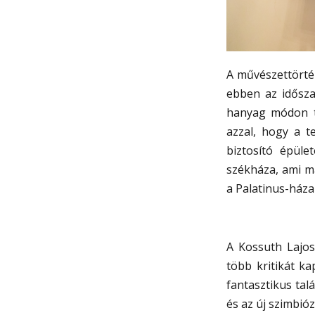
A művészettörtén
ebben az idősza
hanyag módon te
azzal, hogy a te
biztosító épüle
székháza, ami ma
a Palatinus-házak
A Kossuth Lajos
több kritikát k
fantasztikus ta
és az új szimbióz