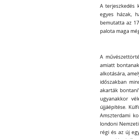
A terjeszkedés 
egyes házak, h
bemutatta az 175
palota maga még
A művészettörté
amiatt bontanak
alkotására, amely
időszakban mind
akarták bontani”
ugyanakkor véle
újjáépítése. Kü
Amszterdami ko
londoni Nemzeti 
régi és az új e