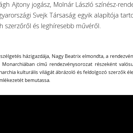
ágh Ajtony jogász, Molnár László színész-rend
yarországi Svejk Társaság egyik alapítója tart
h szerzőről és leghíresebb művéről.
szélgetés házigazdája, Nagy Beatrix elmondta, a rendezvé
 Monarchiában című rendezvénysorozat részeként valósu
narchia kulturális világát ábrázoló és feldolgozó szerzők él
emlékezetét bemutassa.