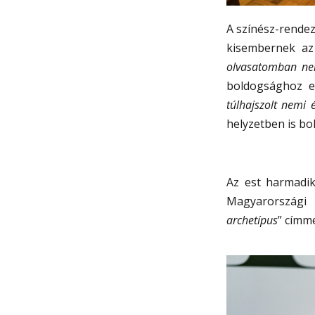
A színész-rendez
kisembernek az 
olvasatomban nem
boldogsághoz e
túlhajszolt nemi 
helyzetben is bo
Az est harmadik
Magyarországi
archetípus
” címme