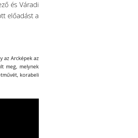
ező és Váradi
ott előadást a
ny az Arcképek az
lt meg, melynek
etművét, korabeli