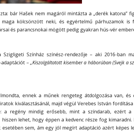
ozta: bár Hašek nem magáról mintázta a „derék katona” fig
t maga kölcsönzött neki, és egyértelmű párhuzamok is f
rsai és parancsnokai mögött pedig gyakran hús-vér embere
 Szigligeti Színház színész-rendezője – aki 2016-ban m
k-adaptációt –
„Kiszolgáltatott kisember a háborúban (Svejk a s
elmondta, ennek a műnek rengeteg átdolgozása van, és 
iratok kiválasztásánál, majd végül Verebes István fordítása m
te: a regény mindig erősebb, mint a színdarab, ezért a
, hiszen lehet, hogy éppen a kedvenc része fog kimaradni. E
 esetében sem, ám egy jól megírt adaptáció azért képes 