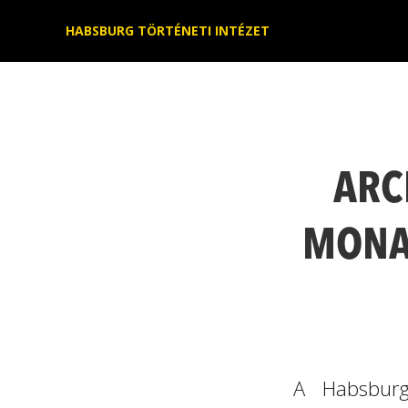
Kilépés
HABSBURG TÖRTÉNETI INTÉZET
a
tartalomba
ARC
MONA
A Habsburg