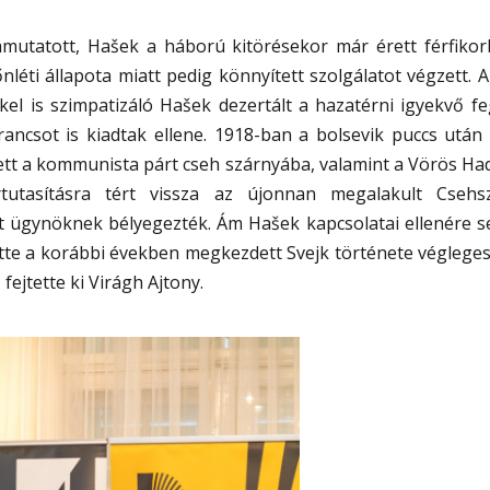
ámutatott, Hašek a háború kitörésekor már érett férfikor
nléti állapota miatt pedig könnyített szolgálatot végzett.
el is szimpatizáló Hašek dezertált a hazatérni igyekvő fe
ancsot is kiadtak ellene. 1918-ban a bolsevik puccs utá
tt a kommunista párt cseh szárnyába, valamint a Vörös Ha
rtutasításra tért vissza az újonnan megalakult Csehsz
t ügynöknek bélyegezték. Ám Hašek kapcsolatai ellenére s
ette a korábbi években megkezdett Svejk története végleg
 fejtette ki Virágh Ajtony.