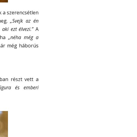
k a szerencsétlen
 meg.
„Svejk az én
ki ezt élvezi.”
A
s ha
„néha még a
akár még háborús
ban részt vett a
figura és emberi