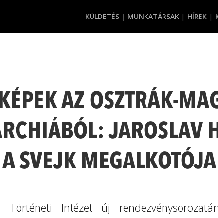
KÜLDETÉS
MUNKATÁRSAK
HÍREK
KÉPEK AZ OSZTRÁK-MA
RCHIÁBÓL: JAROSLAV H
A SVEJK MEGALKOTÓJA
 Történeti Intézet új rendezvénysorozatá