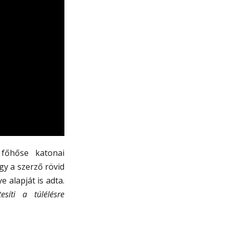
főhőse katonai
gy a szerző rövid
 alapját is adta.
síti a túlélésre