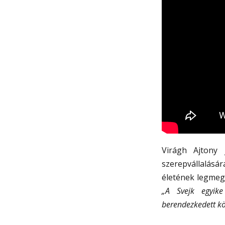
Virágh Ajtony
szerepvállalásár
életének legmegh
„A Svejk egyike
berendezkedett k