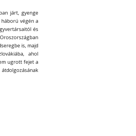
ban járt, gyenge
 A háború végén a
gyvertársaitól és
n Oroszországban
dseregbe is, majd
lovákiába, ahol
em ugrott fejet a
es átdolgozásának