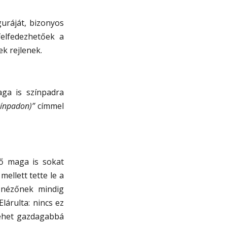
uráját, bizonyos
elfedezhetőek a
k rejlenek.
aga is színpadra
zínpadon)”
címmel
ő maga is sokat
ellett tette le a
 nézőnek mindig
lárulta: nincs ez
lehet gazdagabbá