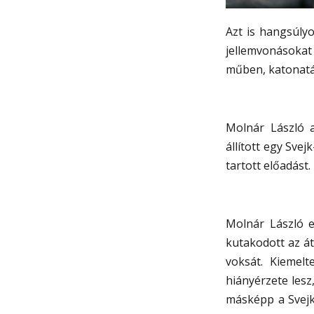
Azt is hangsúly
jellemvonásoka
műben, katonatá
Molnár László a
állított egy Svej
tartott előadást.
Molnár László 
kutakodott az át
voksát. Kiemel
hiányérzete lesz
másképp a Svejk