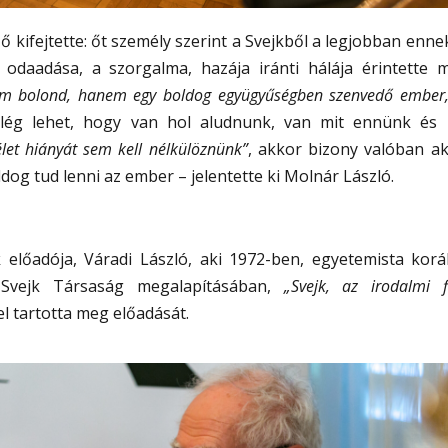
ő kifejtette: őt személy szerint a Svejkből a legjobban enne
odaadása, a szorgalma, hazája iránti hálája érintette
 bolond, hanem egy boldog együgyűségben szenvedő ember, a
lég lehet, hogy van hol aludnunk, van mit ennünk é
élet hiányát sem kell nélkülöznünk”
, akkor bizony valóban 
ldog tud lenni az ember – jelentette ki Molnár László.
 előadója, Váradi László, aki 1972-ben, egyetemista korá
 Svejk Társaság megalapításában,
„Svejk, az irodalmi 
l tartotta meg előadását.