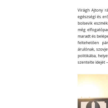
Virágh Ajtony r
egészségi és erő
bolsevik eszmékk
még elfogatópar
maradt és belépe
feltehetően pá
árulónak, szovje
politikába, hely
szentelte idejét –