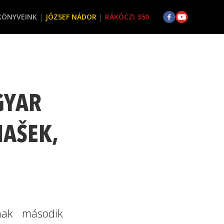
KÖNYVEINK
JÓZSEF NÁDOR
RÁKÓCZI 350
GYAR
AŠEK,
nak második