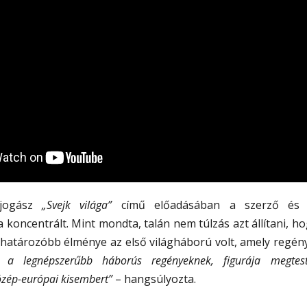
 jogász
„Svejk világa”
című előadásában a szerző és 
a koncentrált. Mint mondta, talán nem túlzás azt állítani, ho
atározóbb élménye az első világháború volt, amely regénye
 a legnépszerűbb háborús regényeknek, figurája megteste
özép-európai kisembert”
– hangsúlyozta.