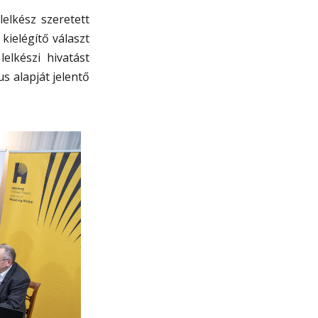
elkész szeretett
kielégítő választ
elkészi hivatást
us alapját jelentő