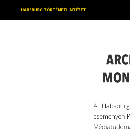
Kilépés
HABSBURG TÖRTÉNETI INTÉZET
a
tartalomba
ARC
MONA
A Habsburg 
eseményén Pa
Médiatudomán