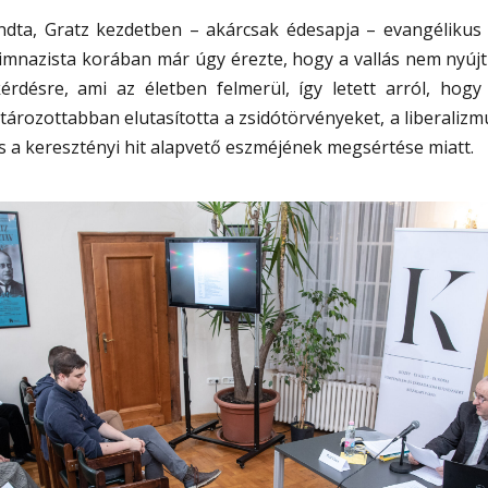
ndta, Gratz kezdetben – akárcsak édesapja – evangélikus l
gimnazista korában már úgy érezte, hogy a vallás nem nyújt 
rdésre, ami az életben felmerül, így letett arról, hogy l
atározottabban elutasította a zsidótörvényeket, a liberalizm
 a keresztényi hit alapvető eszméjének megsértése miatt.