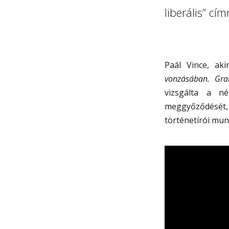
liberális” cí
Paál Vince, ak
vonzásában. Grat
vizsgálta a né
meggyőződését, 
történetírói mu