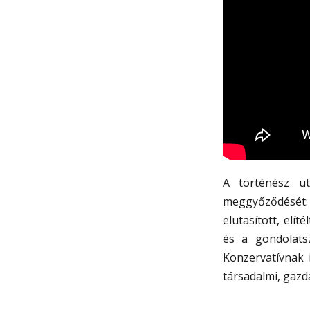
A történész ut
meggyőződését: l
elutasított, elí
és a gondolats
Konzervatívnak 
társadalmi, gazd