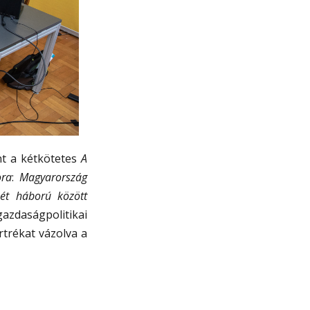
nt a kétkötetes
A
ora
:
Magyarország
ét háború között
azdaságpolitikai
rtrékat vázolva a