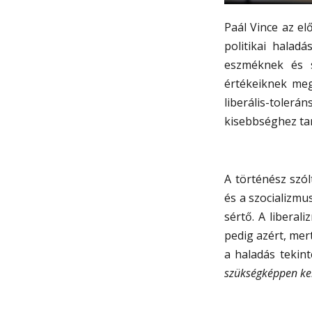
Paál Vince az el
politikai halad
eszméknek és s
értékeiknek meg
liberális-tolerá
kisebbséghez ta
A történész szól
és a szocializmus
sértő. A liberal
pedig azért, mer
a haladás tekint
szükségképpen kell