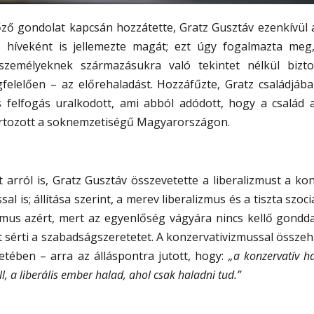
őző gondolat kapcsán hozzátette, Gratz Gusztáv ezenkívül 
ás híveként is jellemezte magát; ezt úgy fogalmazta me
zemélyeknek származásukra való tekintet nélkül biztos
felelően – az előrehaladást. Hozzáfűzte, Gratz családjáb
ns felfogás uralkodott, ami abból adódott, hogy a család
rtozott a soknemzetiségű Magyarországon.
t arról is, Gratz Gusztáv összevetette a liberalizmust a ko
sal is; állítása szerint, a merev liberalizmus és a tiszta szo
izmus azért, mert az egyenlőség vágyára nincs kellő gondda
t sérti a szabadságszeretetet. A konzervativizmussal összeh
etében – arra az álláspontra jutott, hogy:
„a konzervatív h
, a liberális ember halad, ahol csak haladni tud.”