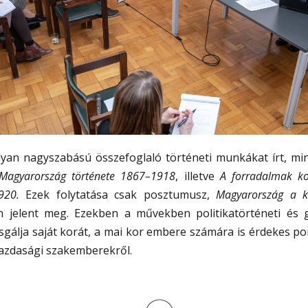
lyan nagyszabású összefoglaló történeti munkákat írt, mi
 Magyarország története 1867–1918
, illetve
A forradalmak k
1920.
Ezek folytatása csak posztumusz,
Magyarország a k
 jelent meg. Ezekben a művekben politikatörténeti és g
gálja saját korát, a mai kor embere számára is érdekes po
gazdasági szakemberekről.