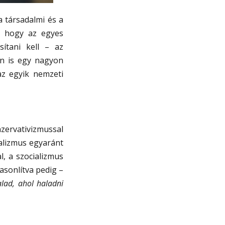
a társadalmi és a
g, hogy az egyes
ítani kell – az
an is egy nagyon
 az egyik nemzeti
nzervativizmussal
cializmus egyaránt
l, a szocializmus
asonlítva pedig –
alad, ahol haladni