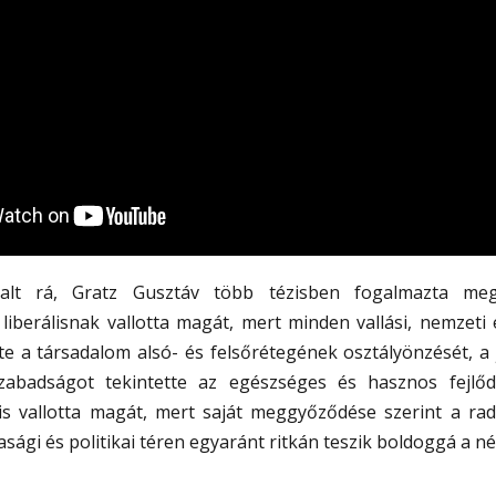
alt rá, Gratz Gusztáv több tézisben fogalmazta meg 
iberálisnak vallotta magát, mert minden vallási, nemzeti és
télte a társadalom alsó- és felsőrétegének osztályönzését, 
zabadságot tekintette az egészséges és hasznos fejlőd
is vallotta magát, mert saját meggyőződése szerint a radi
asági és politikai téren egyaránt ritkán teszik boldoggá a né