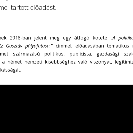
mmel tartott előadást.
inek 2018-ban jelent meg egy átfogó kötete „
A politik
z Gusztáv pályafutása.”
címmel, előadásában tematikus 
met származású politikus, publicista, gazdasági szak
a német nemzeti kisebbséghez való viszonyát, legitimi
nkásságát.