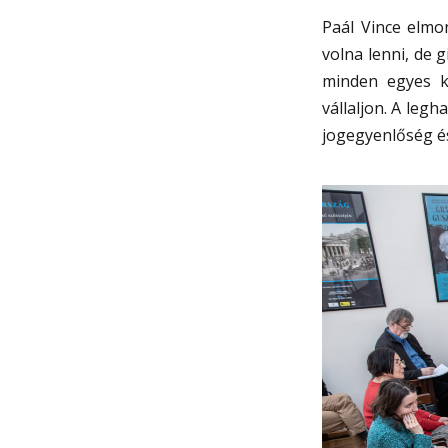
Paál Vince elmo
volna lenni, de 
minden egyes ké
vállaljon. A legh
jogegyenlőség és