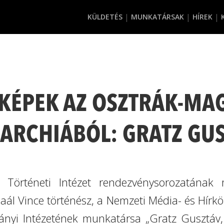
KÜLDETÉS
MUNKATÁRSAK
HÍREK
KÉPEK AZ OSZTRÁK-MA
RCHIÁBÓL: GRATZ GU
Történeti Intézet rendezvénysorozatának 
ál Vince történész, a Nemzeti Média- és Hírkö
yi Intézetének munkatársa „Gratz Gusztáv, 