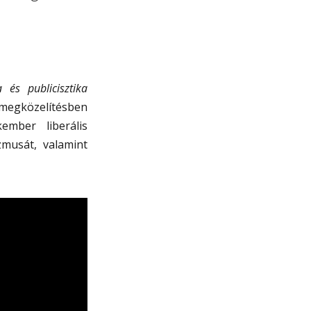
a és publicisztika
megközelítésben
ember liberális
zmusát, valamint