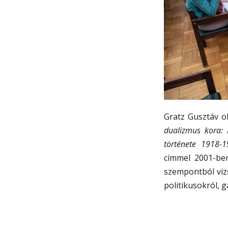
Gratz Gusztáv o
dualizmus kora:
története 1918-
címmel 2001-ben
szempontból vizs
politikusokról, 