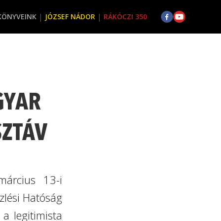
KÖNYVEINK
JÓZSEF NÁDOR
RÁKÓCZI 350
GYAR
SZTÁV
március 13-i
zlési Hatóság
a legitimista