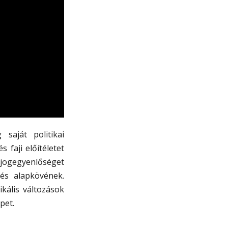
saját politikai
 faji előítéletet
a jogegyenlőséget
és alapkövének.
kális változások
pet.