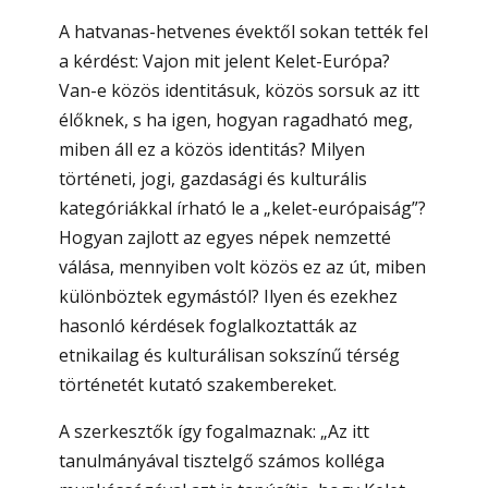
A hatvanas-hetvenes évektől sokan tették fel
a kérdést: Vajon mit jelent Kelet-Európa?
Van-e közös identitásuk, közös sorsuk az itt
élőknek, s ha igen, hogyan ragadható meg,
miben áll ez a közös identitás? Milyen
történeti, jogi, gazdasági és kulturális
kategóriákkal írható le a „kelet-európaiság”?
Hogyan zajlott az egyes népek nemzetté
válása, mennyiben volt közös ez az út, miben
különböztek egymástól? Ilyen és ezekhez
hasonló kérdések foglalkoztatták az
etnikailag és kulturálisan sokszínű térség
történetét kutató szakembereket.
A szerkesztők így fogalmaznak: „Az itt
tanulmányával tisztelgő számos kolléga