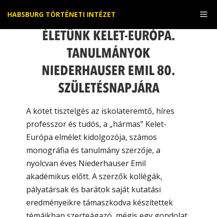
Kilépés
Me
HABSBURG TÖRTÉNETI INTÉZET
a
tartalomba
ÉLETÜNK KELET-EURÓPA.
TANULMÁNYOK
NIEDERHAUSER EMIL 80.
SZÜLETÉSNAPJÁRA
A kötet tisztelgés az iskolateremtő, híres
professzor és tudós, a „hármas” Kelet-
Európa elmélet kidolgozója, számos
monográfia és tanulmány szerzője, a
nyolcvan éves Niederhauser Emil
akadémikus előtt. A szerzők kollégák,
pályatársak és barátok saját kutatási
eredményeikre támaszkodva készítettek
témáikban szerteágazó, mégis egy gondolat