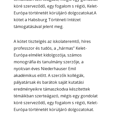
köré szerveződő, egy fogalom s régió, Kelet-
Európa történetét körüljáró dolgozatokat.A
kötet a Habsburg Történeti Intézet
támogatásával jelent meg.
A kötet tisztelgés az iskolateremtő, híres
professzor és tudós, a „hármas” Kelet-
Európa elmélet kidolgozója, számos
monográfia és tanulmány szerzője, a
nyolcvan éves Niederhauser Emil
akadémikus előtt. A szerzők kollégák,
pályatársak és barátok saját kutatási
eredményeikre támaszkodva készítettek
témáikban szerteágazó, mégis egy gondolat
köré szerveződő, egy fogalom s régió, Kelet-
Európa történetét körüljáró dolgozatokat.