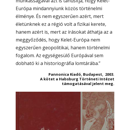
munkásságával azt is tanúsítja, hogy Kelet-
Európa mindannyiunk közös történelmi
élménye. És nem egyszerűen azért, mert
életünknek ez a régió volt a fizikai kerete,
hanem azért is, mert az írásokat áthatja az a
meggyőződés, hogy Kelet-Európa nem
egyszerűen geopolitikai, hanem történelmi
fogalom. Az egységesülő Európával sem
dobható ki a historiográfia lomtárába.”
Pannonica Kiadó, Budapest, 2003.
A kötet a Habsburg Történeti Intézet
támogatásával jelent meg.