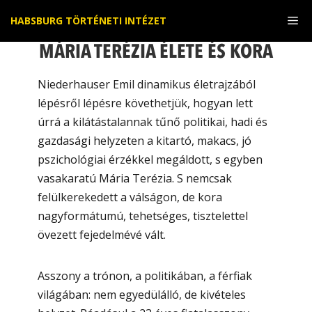
Kilépés
Me
HABSBURG TÖRTÉNETI INTÉZET
a
tartalomba
MÁRIA TERÉZIA ÉLETE ÉS KORA
Niederhauser Emil dinamikus életrajzából
lépésről lépésre követhetjük, hogyan lett
úrrá a kilátástalannak tűnő politikai, hadi és
gazdasági helyzeten a kitartó, makacs, jó
pszichológiai érzékkel megáldott, s egyben
vasakaratú Mária Terézia. S nemcsak
felülkerekedett a válságon, de kora
nagyformátumú, tehetséges, tisztelettel
övezett fejedelmévé vált.
Asszony a trónon, a politikában, a férfiak
világában: nem egyedülálló, de kivételes