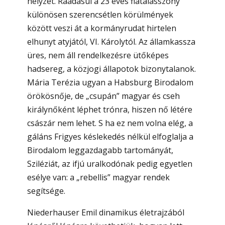
helyzet. Ráadásul a 23 éves fiatalasszony
különösen szerencsétlen körülmények
között veszi át a kormányrudat hirtelen
elhunyt atyjától, VI. Károlytól. Az államkassza
üres, nem áll rendelkezésre ütőképes
hadsereg, a közjogi állapotok bizonytalanok.
Mária Terézia ugyan a Habsburg Birodalom
örökösnője, de „csupán” magyar és cseh
királynőként léphet trónra, hiszen nő létére
császár nem lehet. S ha ez nem volna elég, a
gáláns Frigyes késlekedés nélkül elfoglalja a
Birodalom leggazdagabb tartományát,
Sziléziát, az ifjú uralkodónak pedig egyetlen
esélye van: a „rebellis” magyar rendek
segítsége.
Niederhauser Emil dinamikus életrajzából