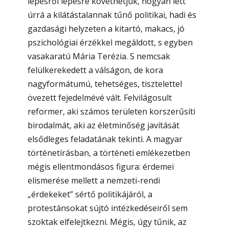
lépésről lépésre követhetjük, hogyan lett
úrrá a kilátástalannak tűnő politikai, hadi és
gazdasági helyzeten a kitartó, makacs, jó
pszichológiai érzékkel megáldott, s egyben
vasakaratú Mária Terézia. S nemcsak
felülkerekedett a válságon, de kora
nagyformátumú, tehetséges, tisztelettel
övezett fejedelmévé vált. Felvilágosult
reformer, aki számos területen korszerűsíti
birodalmát, aki az életminőség javítását
elsődleges feladatának tekinti. A magyar
történetírásban, a történeti emlékezetben
mégis ellentmondásos figura: érdemei
elismerése mellett a nemzeti-rendi
„érdekeket” sértő politikájáról, a
protestánsokat sújtó intézkedéseiről sem
szoktak elfelejtkezni. Mégis, úgy tűnik, az