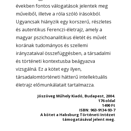
években fontos válogatások jelentek meg
műveiből, illetve a róla szóló írásokból.
Ugyancsak hiányzik egy korszerű, részletes
és autentikus Ferenczi-életrajz, amely a
magyar pszichoanalitikus életét és művét
korának tudományos és szellemi
irányzataival összefüggésben, a társadalmi
és történeti kontextusba beágyazva
vizsgálná. Ez a kötet egy ilyen,
társadalomtörténeti hátterű intellektuális
életrajz előmunkálatait tartalmazza.
Jószöveg Műhely Kiadó, Budapest, 2004.
176 oldal
1490 Ft
ISBN: 963-9134-93-7
A kötet a Habsburg Történeti Intézet
támogatásával jelent meg.