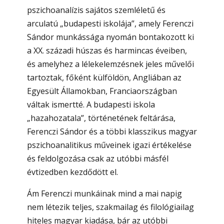
pszichoanalízis sajátos szemléletű és
arculatú „budapesti iskolája”, amely Ferenczi
Sándor munkássága nyomán bontakozott ki
a XX. századi húszas és harmincas éveiben,
és amelyhez a lélekelemzésnek jeles művelői
tartoztak, főként külföldön, Angliában az
Egyesült Államokban, Franciaországban
váltak ismertté. A budapesti iskola
„hazahozatala”, történetének feltárása,
Ferenczi Sándor és a többi klasszikus magyar
pszichoanalitikus műveinek igazi értékelése
és feldolgozása csak az utóbbi másfél
évtizedben kezdődött el.
Ám Ferenczi munkáinak mind a mai napig
nem létezik teljes, szakmailag és filológiailag
hiteles magyar kiadása, bár az utóbbi