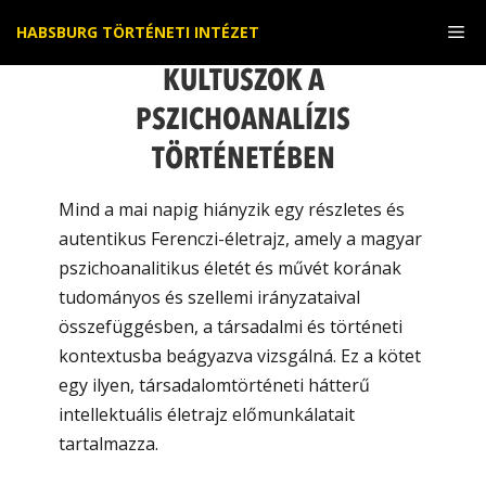
Kilépés
Me
HABSBURG TÖRTÉNETI INTÉZET
a
tartalomba
KULTUSZOK A
PSZICHOANALÍZIS
TÖRTÉNETÉBEN
Mind a mai napig hiányzik egy részletes és
autentikus Ferenczi-életrajz, amely a magyar
pszichoanalitikus életét és művét korának
tudományos és szellemi irányzataival
összefüggésben, a társadalmi és történeti
kontextusba beágyazva vizsgálná. Ez a kötet
egy ilyen, társadalomtörténeti hátterű
intellektuális életrajz előmunkálatait
tartalmazza.