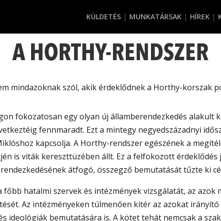
KÜLDETÉS
MUNKATÁRSAK
HÍREK
A HORTHY-RENDSZER
 mindazoknak szól, akik érdeklődnek a Horthy-korszak poli
n fokozatosan egy olyan új államberendezkedés alakult ki
vetkeztéig fennmaradt. Ezt a mintegy negyedszázadnyi idős
klóshoz kapcsolja. A Horthy-rendszer egészének a megítél
tjén is viták kereszttüzében állt. Ez a felfokozott érdeklődés
berendezkedésének átfogó, összegző bemutatását tűzte ki cél
 főbb hatalmi szervek és intézmények vizsgálatát, az azok
ését. Az intézményeken túlmenően kitér az azokat irányító 
 és ideológiák bemutatására is. A kötet tehát nemcsak a s