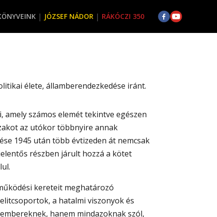
KÖNYVEINK
JÓZSEF NÁDOR
RÁKÓCZI 350
tikai élete, államberendezkedése iránt.
, amely számos elemét tekintve egészen
zakot az utókor többnyire annak
ése 1945 után több évtizeden át nemcsak
 jelentős részben járult hozzá a kötet
ul.
 működési kereteit meghatározó
elitcsoportok, a hatalmi viszonyok és
zakembereknek, hanem mindazoknak szól,