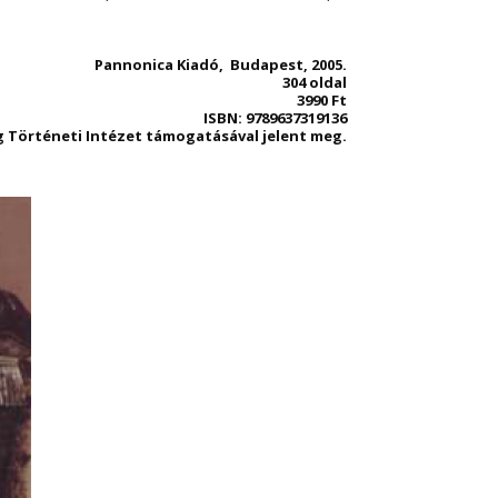
Pannonica Kiadó, Budapest, 2005.
304 oldal
3990 Ft
ISBN: 9789637319136
 Történeti Intézet támogatásával jelent meg.