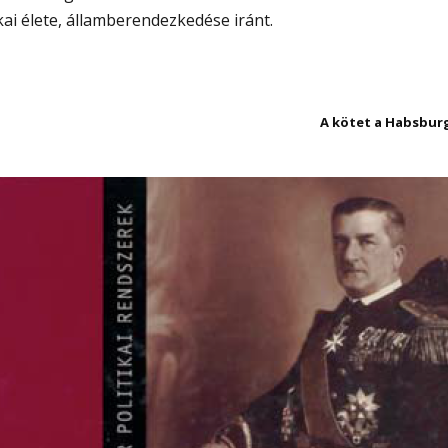
ai élete, államberendezkedése iránt.
A kötet a Habsburg