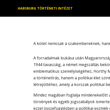
Kilépés
HABSBURG TÖRTÉNETI INTÉZET
a
tartalomba
A kötet nemcsak a szakembereknek, hanem
A forradalmak bukása után Magyarországo
1944 tavaszáig, a német megszállás bekö
emblematikus személyiségéhez, Horthy Mi
a történetírás, hanem a politikai élet szin
létrejöttéhez, amely a korszak politikai 
Mindez magában foglalja mindenekelőtt a
törvények és egyéb jogszabályok ismertet
ezzel összefüggésben a politikai eszmék