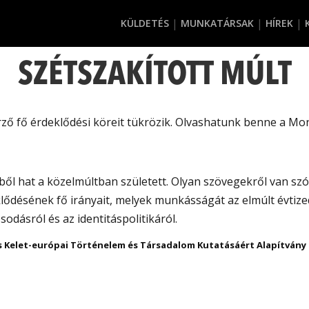
KÜLDETÉS
MUNKATÁRSAK
HÍREK
SZÉTSZAKÍTOTT MÚLT
ző fő érdeklődési köreit tükrözik. Olvashatunk benne a Mon
ből hat a közelmúltban született. Olyan szövegekről van szó
eklődésének fő irányait, melyek munkásságát az elmúlt évtiz
dásról és az identitáspolitikáról.
s Kelet-európai Történelem és Társadalom Kutatásáért Alapítvány 