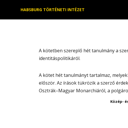
Kilépés
HABSBURG TÖRTÉNETI INTÉZET
a
tartalomba
A kötetben szereplő hét tanulmány a szer
identitáspolitikáról.
A kötet hét tanulmányt tartalmaz, melyek
először. Az írások tükrözik a szerző érd
Osztrák–Magyar Monarchiáról, a polgároso
Közép- é