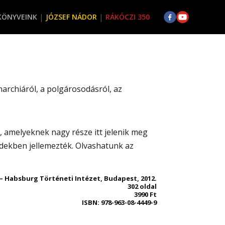
KÖNYVEINK
JÓZSEF NÁDOR
RÁKÓCZI 350
archiáról, a polgárosodásról, az
, amelyeknek nagy része itt jelenik meg
edekben jellemezték. Olvashatunk az
– Habsburg Történeti Intézet, Budapest, 2012.
302 oldal
3990 Ft
ISBN: 978-963-08-4449-9