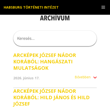
Kilépés
Me
HABSBURG TÖRTÉNETI INTÉZET
a
tartalomba
ARCHÍVUM
ARCKÉPEK JÓZSEF NÁDOR
KORÁBÓL: HANGÁSZATI
MULATSÁGOK
Bővebben
2026. június 17.
ARCKÉPEK JÓZSEF NÁDOR
KORÁBÓL: HILD JÁNOS ÉS HILD
JÓZSEF